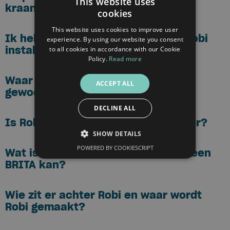
This website uses
kraan...
cookies
DUTCH
This website uses cookies to improve user
FRENCH
Ik heb een boiler. Kan ik dan een Robi
experience. By using our website you consent
installeren?
to all cookies in accordance with our Cookie
ENGLISH
Policy.
Read more
Waar dient Robi voor? Je kan toch
ACCEPT ALL
gewoon kraanwater drinken?
DECLINE ALL
Is Robi duurzamer dan flessenwater?
SHOW DETAILS
POWERED BY COOKIESCRIPT
Wat is het verschil tussen Robi en een
BRITA kan?
Wie zit er achter Robi en waar wordt
Robi gemaakt?