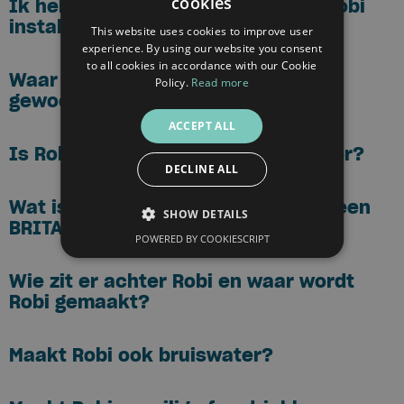
cookies
Ik heb een boiler. Kan ik dan een Robi
DUTCH
installeren?
This website uses cookies to improve user
FRENCH
experience. By using our website you consent
to all cookies in accordance with our Cookie
ENGLISH
Waar dient Robi voor? Je kan toch
Policy.
Read more
gewoon kraanwater drinken?
ACCEPT ALL
Is Robi duurzamer dan flessenwater?
DECLINE ALL
Wat is het verschil tussen Robi en een
SHOW DETAILS
BRITA kan?
POWERED BY COOKIESCRIPT
Wie zit er achter Robi en waar wordt
Robi gemaakt?
Maakt Robi ook bruiswater?