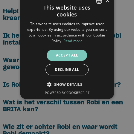
×
This website uses
Help! Er komt troebel water uit mijn
cookies
kraan...
DUTCH
This website uses cookies to improve user
FRENCH
experience. By using our website you consent
Ik heb een boiler. Kan ik dan een Robi
to all cookies in accordance with our Cookie
ENGLISH
Policy.
Read more
installeren?
ACCEPT ALL
Waar dient Robi voor? Je kan toch
gewoon kraanwater drinken?
DECLINE ALL
Is Robi duurzamer dan flessenwater?
SHOW DETAILS
POWERED BY COOKIESCRIPT
Wat is het verschil tussen Robi en een
BRITA kan?
Wie zit er achter Robi en waar wordt
Robi gemaakt?