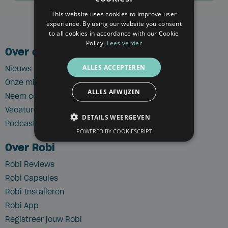
FRENCH
This website uses cookies to improve user
experience. By using our website you consent
ENGLISH
to all cookies in accordance with our Cookie
Policy.
Lees verder
Over ons
ALLES ACCEPTEREN
Nieuws
Onze missie
ALLES AFWIJZEN
Neem contact op
Vacatures
DETAILS WEERGEVEN
Podcast
POWERED BY COOKIESCRIPT
Over Robi
Robi Reviews
Robi Capsules
Robi Installeren
Robi App
Registreer jouw Robi