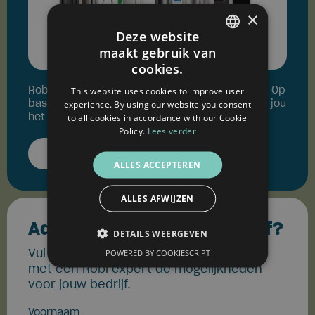
×
Deze website
maakt gebruik van
DUTCH
cookies.
FRENCH
Robi Professional heeft meer dan 40 modellen. Op
This website uses cookies to improve user
basis van 5 simpele vragen selecteren we voor jou
experience. By using our website you consent
ENGLISH
het beste aanbod.
to all cookies in accordance with our Cookie
Policy.
Lees verder
Configureer jouw watertap
ALLES ACCEPTEREN
ALLES AFWIJZEN
Advies nodig voor je bedrijf?
DETAILS WEERGEVEN
Vul het formulier in en bespreek samen
POWERED BY COOKIESCRIPT
met een Robi expert de mogelijkheden
voor jouw bedrijf.
Voornaam