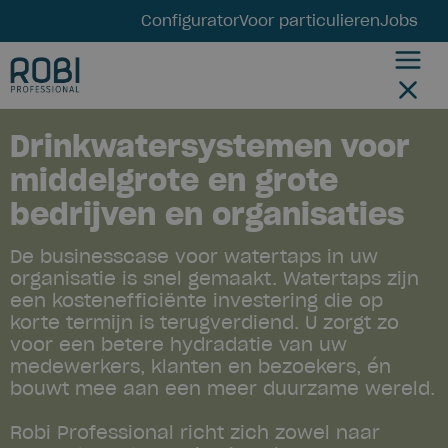
Configurator
Voor particulieren
Jobs
Drinkwatersystemen voor
middelgrote en grote
bedrijven en organisaties
De businesscase voor watertaps in uw
organisatie is snel gemaakt. Watertaps zijn
een kostenefficiënte investering die op
korte termijn is terugverdiend. U zorgt zo
voor een betere hydradatie van uw
medewerkers, klanten en bezoekers, én
bouwt mee aan een meer duurzame wereld.
Robi Professional richt zich zowel naar