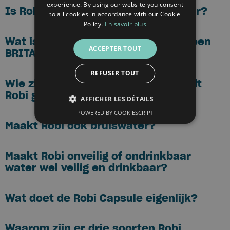
experience. By using our website you consent
Is Robi duurzamer dan flessenwater?
to all cookies in accordance with our Cookie
ENGLISH
Policy.
En savoir plus
Wat is het verschil tussen Robi en een
ACCEPTER TOUT
BRITA kan?
REFUSER TOUT
Wie zit er achter Robi en waar wordt
Robi gemaakt?
AFFICHER LES DÉTAILS
POWERED BY COOKIESCRIPT
Maakt Robi ook bruiswater?
Maakt Robi onveilig of ondrinkbaar
water wel veilig en drinkbaar?
Wat doet de Robi Capsule eigenlijk?
Waarom zijn er drie soorten Robi