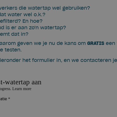
rkers die watertap wel gebruiken?
at water wel o.k.?
efilterd? En hoe?
d is er aan zo'n watertap?
emt dat in?
. Daarom geven we je nu de kans om
GRATIS
een 
te testen.
ieronder het formulier in, en we contacteren je