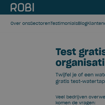
Over ons
Sectoren
Testimonials
Blog
Klante
Test grati
organisat
Twijfel je of een wa
gratis test-watertap
Veel bedrijven overw
komen de vragen: