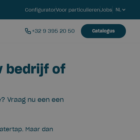
Configurator
Voor particulieren
Jobs
NL
+32 9 395 20 50
Catalogus
 bedrijf of
tie? Vraag nu een een
atertap. Maar dan