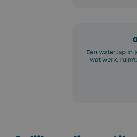
O
Een watertap in j
wat werk, ruimt