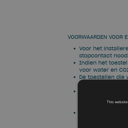
VOORWAARDEN VOOR E
Voor het installe
stopcontact noodz
Indien het toeste
voor water en CO2-
De toestellen die
geen inbouwtoeste
We bieden 4 types 
ander type, kan i
This website
gratis test kan w
Indien je een grat
beslist om deze n
je niets.