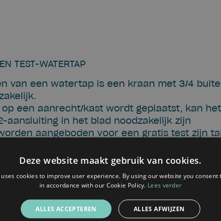
EN TEST-WATERTAP
ren van een watertap is een kraan met 3/4 buit
akelijk.
l op een aanrecht/kast wordt geplaatst, kan he
aansluiting in het blad noodzakelijk zijn
 worden aangeboden voor een gratis test zijn ta
llen.
aan als gratis test-toestel. Indien je geïntere
Deze website maakt gebruik van cookies.
n overleg worden bekeken of een ander type al 
 uses cookies to improve user experience. By using our website you consent t
orden geplaatst.
in accordance with our Cookie Policy.
Lees verder
is test-watertap krijgt, kan je deze 4 weken geb
iet te kopen of huren, komen we de watertap te
ALLES ACCEPTEREN
ALLES AFWIJZEN