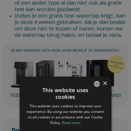
of een ander type al dan niet ook als gratis
test kan worden geplaatst.
Indien je een gratis test-watertap krijgt, kan
je deze 4 weken gebruiken. Als je dan beslist
om deze niet te kopen of huren, komen we
de watertap terug halen, en betaal je niets.
×
This website uses
cookies
DUTCH
This website uses cookies to improve user
FRENCH
experience. By using our website you consent
to all cookies in accordance with our Cookie
ENGLISH
Policy.
Read more
Do you also have a water tap in