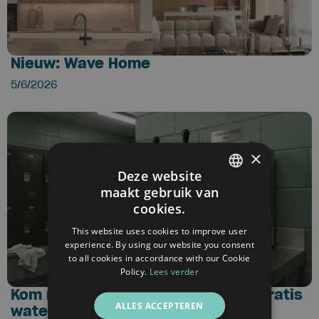
Nieuw: Wave Home
5/6/2026
×
Deze website
maakt gebruik van
DUTCH
cookies.
FRENCH
This website uses cookies to improve user
experience. By using our website you consent
ENGLISH
to all cookies in accordance with our Cookie
Policy.
Lees verder
Kom naar de KDB-CUP en win een gratis
ALLES ACCEPTEREN
watertap voor jouw sportclub